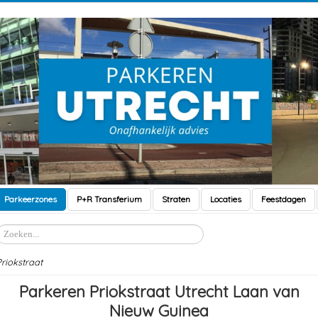
Parkeerzones
P+R Transferium
Straten
Locaties
Feestdagen
Zoeken
riokstraat
Parkeren Priokstraat Utrecht Laan van
Nieuw Guinea