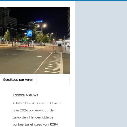
Goedkoop parkeren
Laatste Nieuws
UTRECHT
– Parkeren in Utrecht
is in 2026 opnieuw duurder
geworden. Het gemiddelde
parkeertarief steeg van
€7,84