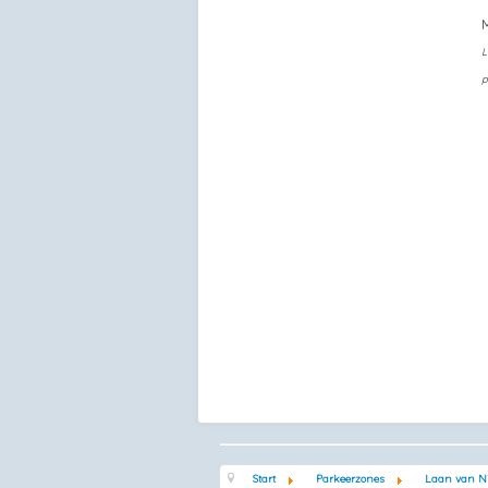
L
p
Start
Parkeerzones
Laan van N