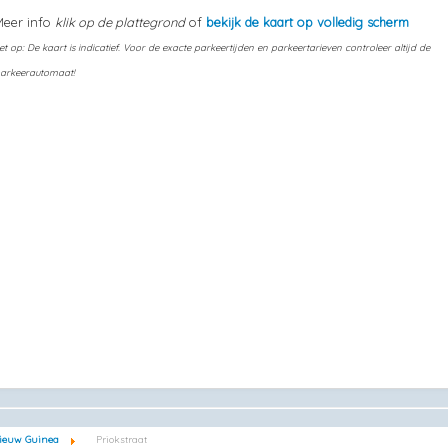
Meer info
klik op de plattegrond
of
bekijk de kaart op volledig scherm
et op: De kaart is indicatief. Voor de exacte parkeertijden en parkeertarieven controleer altijd de
arkeerautomaat!
ieuw Guinea
Priokstraat