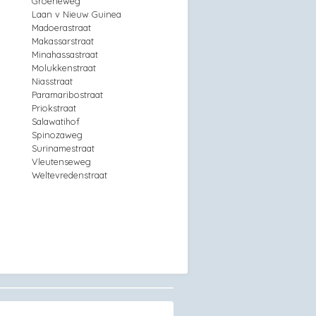
Groeneweg
Laan v Nieuw Guinea
Madoerastraat
Makassarstraat
Minahassastraat
Molukkenstraat
Niasstraat
Paramaribostraat
Priokstraat
Salawatihof
Spinozaweg
Surinamestraat
Vleutenseweg
Weltevredenstraat