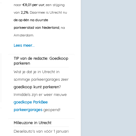
naar
€8,01 per uur
, een stijging
van
2,2%
. Daarmee is Utrecht nu
de op één na duurste
parkeerstad van Nederland
, na
Amsterdam.
Lees meer...
TIP van de redactie: Goedkoop
parkeren
Wist je dat je in Utrecht in
sommige parkeergarages zeer
goedkoop kunt parkeren
?
Inmiddels zijn er weer nieuwe
goedkope ParkBee
parkeergarages
geopend!
Milieuzone in Utrecht
Dieselauto's van vóór 1 januari