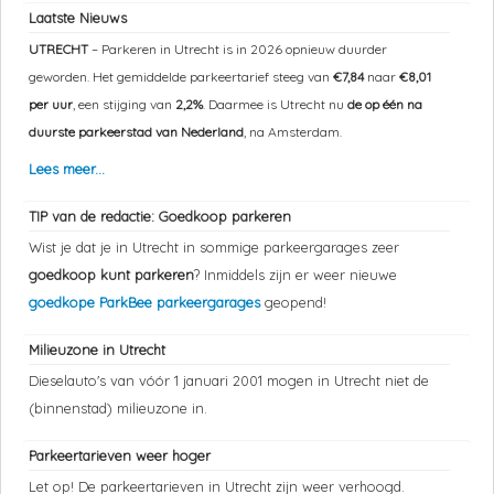
Laatste Nieuws
UTRECHT
– Parkeren in Utrecht is in 2026 opnieuw duurder
geworden. Het gemiddelde parkeertarief steeg van
€7,84
naar
€8,01
per uur
, een stijging van
2,2%
. Daarmee is Utrecht nu
de op één na
duurste parkeerstad van Nederland
, na Amsterdam.
Lees meer...
TIP van de redactie: Goedkoop parkeren
Wist je dat je in Utrecht in sommige parkeergarages zeer
goedkoop kunt parkeren
? Inmiddels zijn er weer nieuwe
goedkope ParkBee parkeergarages
geopend!
Milieuzone in Utrecht
Dieselauto's van vóór 1 januari 2001 mogen in Utrecht niet de
(binnenstad) milieuzone in.
Parkeertarieven weer hoger
Let op! De parkeertarieven in Utrecht zijn weer verhoogd.