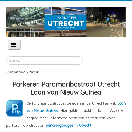
Schakelen
navigatie
Parkeren Utrecht
Zoeken
Parkeergarages
Paramaribostraat
Parkeerzones
Parkeren Paramaribostraat Utrecht
P+R Transferium
Laan van Nieuw Guinea
Straten
De Paramaribostraat is gelegen in de Utrechtse wijk
Laan
Locaties
van Nieuw Guinea
. Hier geldt betaald parkeren. Op deze
pagina meer informatie over parkeertarieven voor
Feestdagen
parkeren op straat en
parkeergarages in Utrecht
.
Goedkoop parkeren