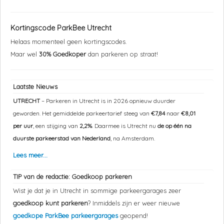
Kortingscode ParkBee Utrecht
Helaas momenteel geen kortingscodes.
Maar wel
30% Goedkoper
dan parkeren op straat!
Laatste Nieuws
UTRECHT
– Parkeren in Utrecht is in 2026 opnieuw duurder
geworden. Het gemiddelde parkeertarief steeg van
€7,84
naar
€8,01
per uur
, een stijging van
2,2%
. Daarmee is Utrecht nu
de op één na
duurste parkeerstad van Nederland
, na Amsterdam.
Lees meer...
TIP van de redactie: Goedkoop parkeren
Wist je dat je in Utrecht in sommige parkeergarages zeer
goedkoop kunt parkeren
? Inmiddels zijn er weer nieuwe
goedkope ParkBee parkeergarages
geopend!