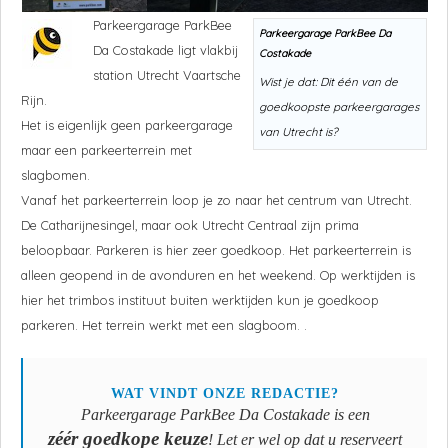
Parkeergarage
ParkBee
Parkeergarage
ParkBee Da
Da Costakade
ligt vlakbij
Costakade
station Utrecht Vaartsche
Wist je dat: Dit één van de
Rijn.
goedkoopste parkeergarages
Het is eigenlijk geen parkeergarage
van Utrecht is?
maar een parkeerterrein met
slagbomen.
Vanaf het parkeerterrein loop je zo naar het centrum van Utrecht.
De Catharijnesingel, maar ook Utrecht Centraal zijn prima
beloopbaar. Parkeren is hier zeer goedkoop. Het parkeerterrein is
alleen geopend in de avonduren en het weekend. Op werktijden is
hier het trimbos instituut buiten werktijden kun je goedkoop
parkeren. Het terrein werkt met een slagboom. .
WAT VINDT ONZE REDACTIE?
Parkeergarage
ParkBee Da Costakade
is een
zéér goedkope keuze
! Let er wel op dat u reserveert