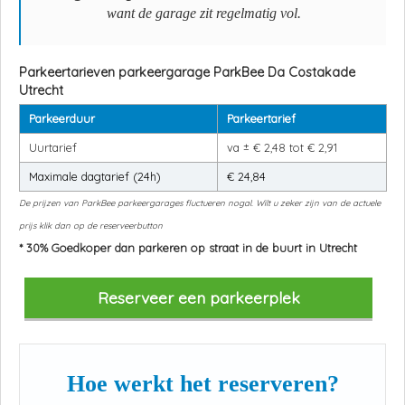
want de garage zit regelmatig vol.
Parkeertarieven parkeergarage
ParkBee Da Costakade
Utrecht
Parkeerduur
Parkeertarief
Uurtarief
va ± € 2,48 tot € 2,91
Maximale dagtarief (24h)
€ 24,84
De prijzen van ParkBee parkeergarages fluctueren nogal. Wilt u zeker zijn van de actuele
prijs klik dan op de reserveerbutton
* 30% Goedkoper dan parkeren op straat in de buurt in Utrecht
Reserveer een parkeerplek
Hoe werkt het reserveren?