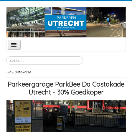
Schakelen
navigatie
Parkeren Utrecht
Zoeken
Parkeergarages
Da Costakade
Parkeerzones
Parkeergarage ParkBee Da Costakade
P+R Transferium
Utrecht - 30% Goedkoper
Straten
Locaties
Feestdagen
Goedkoop parkeren