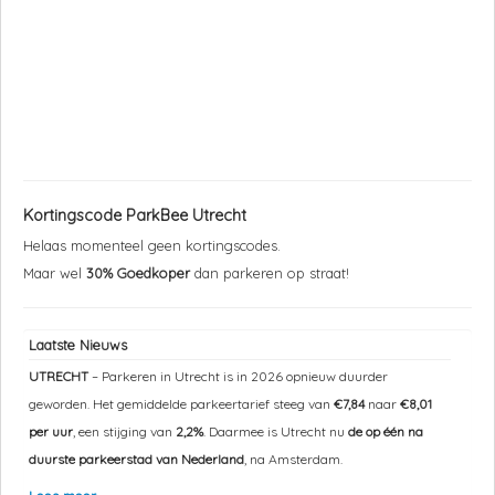
Kortingscode ParkBee Utrecht
Helaas momenteel geen kortingscodes.
Maar wel
30% Goedkoper
dan parkeren op straat!
Laatste Nieuws
UTRECHT
– Parkeren in Utrecht is in 2026 opnieuw duurder
geworden. Het gemiddelde parkeertarief steeg van
€7,84
naar
€8,01
per uur
, een stijging van
2,2%
. Daarmee is Utrecht nu
de op één na
duurste parkeerstad van Nederland
, na Amsterdam.