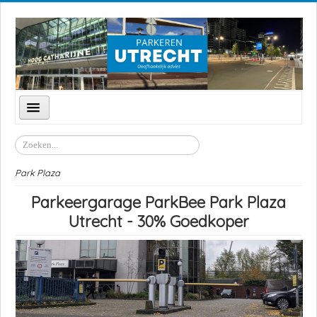
Schakelen
navigatie
Parkeren Utrecht
Zoeken
Parkeergarages
Park Plaza
Parkeerzones
Parkeergarage ParkBee Park Plaza
P+R Transferium
Utrecht - 30% Goedkoper
Straten
Locaties
Feestdagen
Goedkoop parkeren