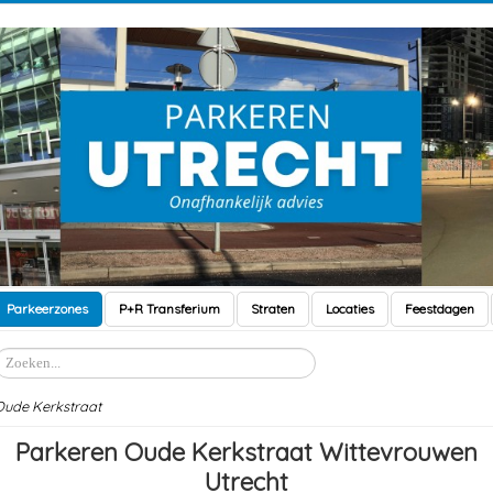
Parkeerzones
P+R Transferium
Straten
Locaties
Feestdagen
Zoeken
Oude Kerkstraat
Parkeren Oude Kerkstraat Wittevrouwen
Utrecht