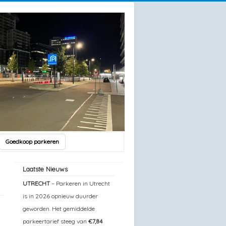
Goedkoop parkeren
Laatste Nieuws
UTRECHT
– Parkeren in Utrecht
is in 2026 opnieuw duurder
geworden. Het gemiddelde
parkeertarief steeg van
€7,84