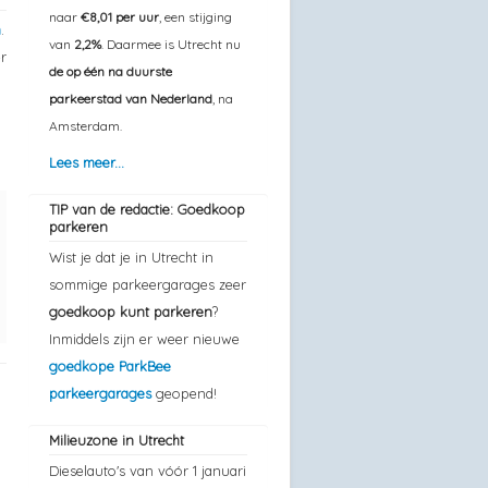
naar
€8,01 per uur
, een stijging
n
.
van
2,2%
. Daarmee is Utrecht nu
r
de op één na duurste
parkeerstad van Nederland
, na
Amsterdam.
Lees meer...
TIP van de redactie: Goedkoop
parkeren
Wist je dat je in Utrecht in
sommige parkeergarages zeer
goedkoop kunt parkeren
?
Inmiddels zijn er weer nieuwe
goedkope ParkBee
parkeergarages
geopend!
Milieuzone in Utrecht
Dieselauto's van vóór 1 januari