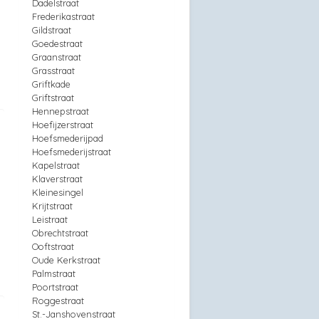
Dadelstraat
Frederikastraat
Gildstraat
Goedestraat
Graanstraat
Grasstraat
Griftkade
Griftstraat
Hennepstraat
Hoefijzerstraat
Hoefsmederijpad
Hoefsmederijstraat
Kapelstraat
Klaverstraat
Kleinesingel
Krijtstraat
Leistraat
Obrechtstraat
Ooftstraat
Oude Kerkstraat
Palmstraat
Poortstraat
Roggestraat
St.-Janshovenstraat