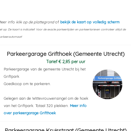
Meer info
klik op de plattegrond
of
bekijk de kaart op volledig scherm
et op: De kaart is indicatief. Voor de exacte parkeertijden en parkeertarieven controleer altijd de
arkeerautomaat!
Parkeergarage Grifthoek (Gemeente Utrecht)
Tarief € 2,85 per uur
Parkeergarage van de gemeente Utrecht bij het
Griftpark
Goedkoop om te parkeren.
Gelegen aan de Wittevrouwensingel om de hoek
van het Griftpark. Totaal 320 plekken.
Meer info
over parkeergarage Grifthoek
Parkeergarage Kruisstraat (Gemeente Utrecht)