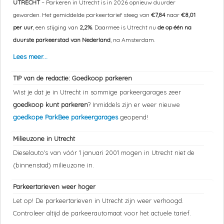
UTRECHT
– Parkeren in Utrecht is in 2026 opnieuw duurder
geworden. Het gemiddelde parkeertarief steeg van
€7,84
naar
€8,01
per uur
, een stijging van
2,2%
. Daarmee is Utrecht nu
de op één na
duurste parkeerstad van Nederland
, na Amsterdam.
Lees meer...
TIP van de redactie: Goedkoop parkeren
Wist je dat je in Utrecht in sommige parkeergarages zeer
goedkoop kunt parkeren
? Inmiddels zijn er weer nieuwe
goedkope ParkBee parkeergarages
geopend!
Milieuzone in Utrecht
Dieselauto's van vóór 1 januari 2001 mogen in Utrecht niet de
(binnenstad) milieuzone in.
Parkeertarieven weer hoger
Let op! De parkeertarieven in Utrecht zijn weer verhoogd.
Controleer altijd de parkeerautomaat voor het actuele tarief.