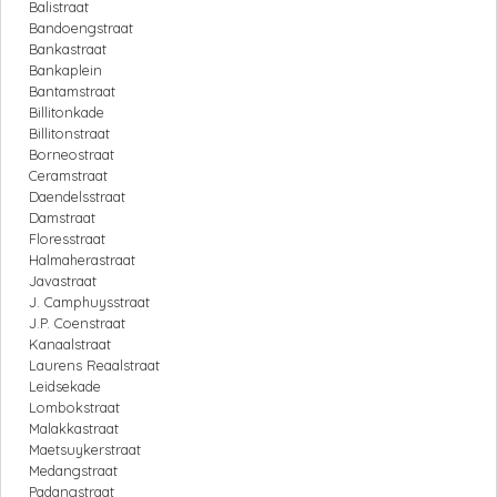
Balistraat
Bandoengstraat
Bankastraat
Bankaplein
Bantamstraat
Billitonkade
Billitonstraat
Borneostraat
Ceramstraat
Daendelsstraat
Damstraat
Floresstraat
Halmaherastraat
Javastraat
J. Camphuysstraat
J.P. Coenstraat
Kanaalstraat
Laurens Reaalstraat
Leidsekade
Lombokstraat
Malakkastraat
Maetsuykerstraat
Medangstraat
Padangstraat