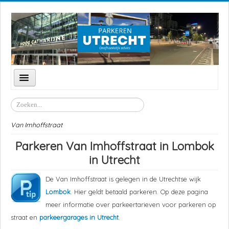
Schakelen
navigatie
Parkeren Utrecht
Zoeken
Parkeergarages
Van Imhoffstraat
Parkeerzones
Parkeren Van Imhoffstraat in Lombok
P+R Transferium
in Utrecht
Straten
De Van Imhoffstraat is gelegen in de Utrechtse wijk
Locaties
Lombok
. Hier geldt betaald parkeren. Op deze pagina
meer informatie over parkeertarieven voor parkeren op
Feestdagen
straat en
parkeergarages in Utrecht
.
Goedkoop parkeren